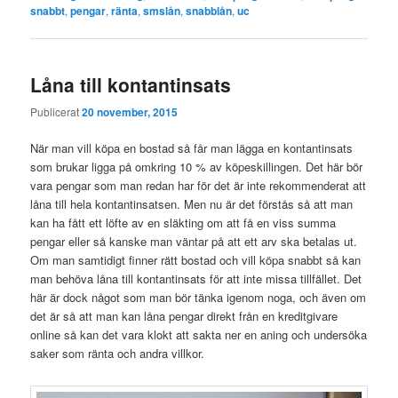
snabbt
,
pengar
,
ränta
,
smslån
,
snabblån
,
uc
Låna till kontantinsats
Publicerat
20 november, 2015
När man vill köpa en bostad så får man lägga en kontantinsats
som brukar ligga på omkring 10 % av köpeskillingen. Det här bör
vara pengar som man redan har för det är inte rekommenderat att
låna till hela kontantinsatsen. Men nu är det förstås så att man
kan ha fått ett löfte av en släkting om att få en viss summa
pengar eller så kanske man väntar på att ett arv ska betalas ut.
Om man samtidigt finner rätt bostad och vill köpa snabbt så kan
man behöva låna till kontantinsats för att inte missa tillfället. Det
här är dock något som man bör tänka igenom noga, och även om
det är så att man kan låna pengar direkt från en kreditgivare
online så kan det vara klokt att sakta ner en aning och undersöka
saker som ränta och andra villkor.