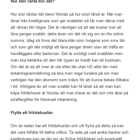
Hur stor ränta blir det?
Hur stor räntan blir beror förstås på hur stort lånet är. När man
lånar från kreditgivare som ger snabblån så får man räkna med
att räntan blir högre. Det är nämligen så att det kostar mer att
låna pengar snabbt, detta även om det rör sig om en lite större
summa. Idag så finns det blancolån som fungerar som sms lån
och som gör det möjligt att låna pengar direkt utan att träffa en
handläggare eller bankman. Det är smidigt med snabblån men
man ska betänka att den här typen av kredit kan bli kostsam.
Om det är så att man är ute efter lån utan UC eller lån med
betalningsanmärkning så ska man noga fundera på om man
verkligen har den ekonomi som krävs för att kunna betala tillbaka
i tid. Viktigare än att man snabbt kan få lånet så att man kan
köpa fritidshuset är förstås att man klarar av det och inte åker på
straffavgifter för försenad inbetalning.
Flytta ett fritidshuslån
Om du redan har ett fritidshuslån och vill flytta på detta så kan
det vara tillfälle till bättre villkor. Ta reda på vad andra banker och
kreditgivare kan ge dig om du flyttar fritidslånet och eventuellt