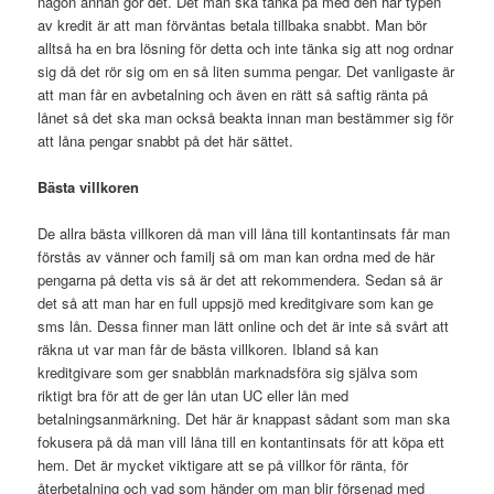
någon annan gör det. Det man ska tänka på med den här typen
av kredit är att man förväntas betala tillbaka snabbt. Man bör
alltså ha en bra lösning för detta och inte tänka sig att nog ordnar
sig då det rör sig om en så liten summa pengar. Det vanligaste är
att man får en avbetalning och även en rätt så saftig ränta på
lånet så det ska man också beakta innan man bestämmer sig för
att låna pengar snabbt på det här sättet.
Bästa villkoren
De allra bästa villkoren då man vill låna till kontantinsats får man
förstås av vänner och familj så om man kan ordna med de här
pengarna på detta vis så är det att rekommendera. Sedan så är
det så att man har en full uppsjö med kreditgivare som kan ge
sms lån. Dessa finner man lätt online och det är inte så svårt att
räkna ut var man får de bästa villkoren. Ibland så kan
kreditgivare som ger snabblån marknadsföra sig själva som
riktigt bra för att de ger lån utan UC eller lån med
betalningsanmärkning. Det här är knappast sådant som man ska
fokusera på då man vill låna till en kontantinsats för att köpa ett
hem. Det är mycket viktigare att se på villkor för ränta, för
återbetalning och vad som händer om man blir försenad med