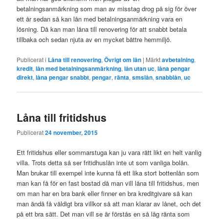
betalningsanmärkning som man av misstag drog på sig för över
ett år sedan så kan lån med betalningsanmärkning vara en
lösning. Då kan man låna till renovering för att snabbt betala
tillbaka och sedan njuta av en mycket bättre hemmiljö.
Publicerat i
Låna till renovering
,
Övrigt om lån
|
Märkt
avbetalning
,
kredit
,
lån med betalningsanmärkning
,
lån utan uc
,
låna pengar
direkt
,
låna pengar snabbt
,
pengar
,
ränta
,
smslån
,
snabblån
,
uc
Låna till fritidshus
Publicerat
24 november, 2015
Ett fritidshus eller sommarstuga kan ju vara rätt likt en helt vanlig
villa. Trots detta så ser fritidhuslån inte ut som vanliga bolån.
Man brukar till exempel inte kunna få ett lika stort bottenlån som
man kan få för en fast bostad då man vill låna till fritidshus, men
om man har en bra bank eller finner en bra kreditgivare så kan
man ändå få väldigt bra villkor så att man klarar av lånet, och det
på ett bra sätt. Det man vill se är förstås en så låg ränta som