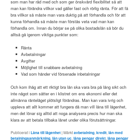
som man har råd med och som ger önskvärd flexibilitet så att
man kan förändra villkor vad gäller fast och rörlig ränta. För att få
bra villkor så måste man vara duktig på att förhandla och för att
kunna förhandla så måste man förstås veta vad man kan
förhandla om. Innan du börjar se på olika bostadslån så bör du
alltså gå igenom viktiga punkter som:
Ränta
Avbetalningar
Avgifter
Möjlighet till snabbare avbetalning
Vad som händer vid försenade inbetalningar
Och kom ihåg att ett riktigt bra lån ska vara bra på lång sikt och
inte något som sätter en i klistret om ens ekonomi eller det
allmänna ränteläget plötsligt förändras. Man kan vara ivrig och
uppleva att allt kommer att fungera då man vill låna till lägenhet,
men det lönar sig alltid att noga analysera precis hur man ska
klara av att betala tillbaka lånet under olika förutsättningar.
Publicerat i
Låna till lägenhet
|
Märkt
avbetalning
,
kredit
,
lån med
betalningsanmärkning
,
lån utan uc
,
låna pengar direkt
,
låna pengar