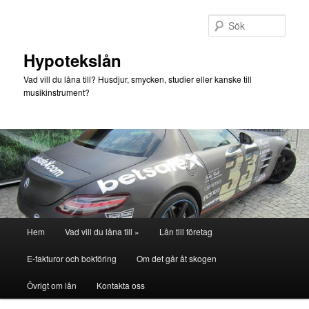
Hoppa
Hoppa
till
till
Sök
primärt
sekundärt
innehåll
innehåll
Hypotekslån
Vad vill du låna till? Husdjur, smycken, studier eller kanske till
musikinstrument?
Huvudmeny
Hem
Vad vill du låna till »
Lån till företag
E-fakturor och bokföring
Om det går åt skogen
Övrigt om lån
Kontakta oss