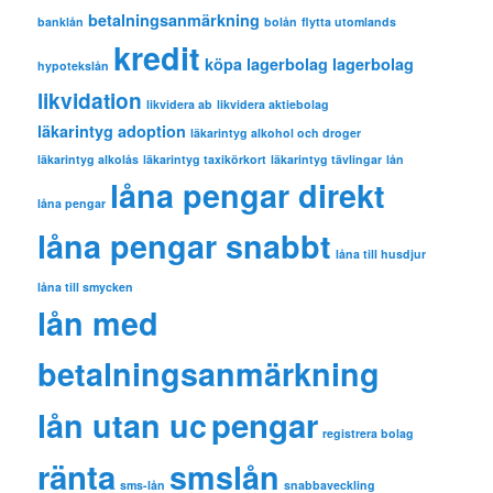
betalningsanmärkning
banklån
bolån
flytta utomlands
kredit
köpa lagerbolag
lagerbolag
hypotekslån
likvidation
likvidera ab
likvidera aktiebolag
läkarintyg adoption
läkarintyg alkohol och droger
läkarintyg alkolås
läkarintyg taxikörkort
läkarintyg tävlingar
lån
låna pengar direkt
låna pengar
låna pengar snabbt
låna till husdjur
låna till smycken
lån med
betalningsanmärkning
pengar
lån utan uc
registrera bolag
ränta
smslån
sms-lån
snabbaveckling