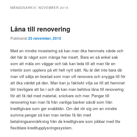
MÅNADSARKIV:
NOVEMBER 2015
Låna till renovering
Publicerat
25 november, 2015
Med en mindre investering så kan man öka hemmets värde och
det här är något som många har insett. Bara en så enkel sak
som att måla om väggar och tak kan leda till att man får en
interiör som upplevs på ett helt nytt sätt. Nu är det inte bara då
man vill sälja en bostad som man vill renovera och snygga till för
att öka värdet på den. Man kan ju faktiskt vilja se till att hemmet
blir trevligare att bo i och då kan man behöva låna till renovering
för att få råd med material, snickare och mer. Pengar till
renovering kan man få från vanliga banker såväl som från
kreditgivare som ger snabblån. Om det rör sig om en mindre
summa pengar så kan man rentav få lån med
betalningsanmärkning från de kreditgivare som jobbar med lite
flexiblare kreditupplysningssystem.