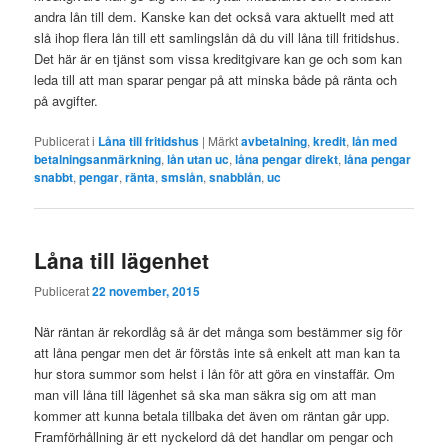
andra lån till dem. Kanske kan det också vara aktuellt med att
slå ihop flera lån till ett samlingslån då du vill låna till fritidshus.
Det här är en tjänst som vissa kreditgivare kan ge och som kan
leda till att man sparar pengar på att minska både på ränta och
på avgifter.
Publicerat i
Låna till fritidshus
|
Märkt
avbetalning
,
kredit
,
lån med
betalningsanmärkning
,
lån utan uc
,
låna pengar direkt
,
låna pengar
snabbt
,
pengar
,
ränta
,
smslån
,
snabblån
,
uc
Låna till lägenhet
Publicerat
22 november, 2015
När räntan är rekordlåg så är det många som bestämmer sig för
att låna pengar men det är förstås inte så enkelt att man kan ta
hur stora summor som helst i lån för att göra en vinstaffär. Om
man vill låna till lägenhet så ska man säkra sig om att man
kommer att kunna betala tillbaka det även om räntan går upp.
Framförhållning är ett nyckelord då det handlar om pengar och