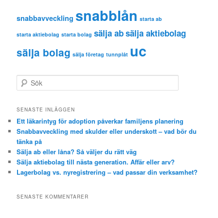
snabblån
snabbavveckling
starta ab
sälja ab
sälja aktiebolag
starta aktiebolag
starta bolag
uc
sälja bolag
sälja företag
tunnplåt
S
ö
k
SENASTE INLÄGGEN
Ett läkarintyg för adoption påverkar familjens planering
Snabbavveckling med skulder eller underskott – vad bör du
tänka på
Sälja ab eller låna? Så väljer du rätt väg
Sälja aktiebolag till nästa generation. Affär eller arv?
Lagerbolag vs. nyregistrering – vad passar din verksamhet?
SENASTE KOMMENTARER