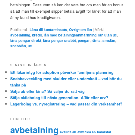
betalningen. Dessutom så kan det vara bra om man får en bonus
så att man till exempel slipper betala avgift för lånet för att man
är ny kund hos kreditgivaren.
Publicerat i
Låna till kontantinsats
,
Övrigt om lån
|
Märkt
avbetalning
,
kredit
,
lån med betalningsanmärkning
,
lån utan uc
,
låna pengar direkt
,
låna pengar snabbt
,
pengar
,
ränta
,
smslån
,
snabblån
,
uc
SENASTE INLÄGGEN
Ett läkarintyg för adoption påverkar familjens planering
Snabbavveckling med skulder eller underskott – vad bör du
tänka på
Sälja ab eller låna? Så väljer du rätt väg
Sälja aktiebolag till nästa generation. Affär eller arv?
Lagerbolag vs. nyregistrering – vad passar din verksamhet?
ETIKETTER
avbetalning
avsluta ab
avveckla ab
bandstål