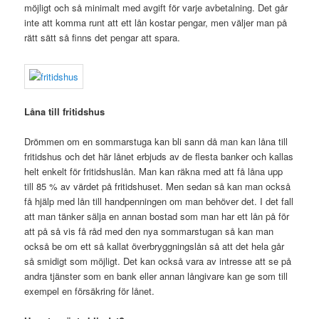
möjligt och så minimalt med avgift för varje avbetalning. Det går
inte att komma runt att ett lån kostar pengar, men väljer man på
rätt sätt så finns det pengar att spara.
Låna till fritidshus
Drömmen om en sommarstuga kan bli sann då man kan låna till
fritidshus och det här lånet erbjuds av de flesta banker och kallas
helt enkelt för fritidshuslån. Man kan räkna med att få låna upp
till 85 % av värdet på fritidshuset. Men sedan så kan man också
få hjälp med lån till handpenningen om man behöver det. I det fall
att man tänker sälja en annan bostad som man har ett lån på för
att på så vis få råd med den nya sommarstugan så kan man
också be om ett så kallat överbryggningslån så att det hela går
så smidigt som möjligt. Det kan också vara av intresse att se på
andra tjänster som en bank eller annan långivare kan ge som till
exempel en försäkring för lånet.