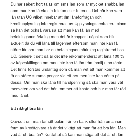
Du har säkert hört talas om sms lån som är mycket snabba lån
som man kan få via sin telefon eller Internet. Det här kan vara
lån utan UC vilket innebär att din låneförfrågan och
kreditupplysning inte registreras av Upplysningscentralen. Ibland
så kan det också vara så att man kan få lån med
betalningsanmärkning men det är knappast något som blir
aktuellt då du vill låna till lägenhet eftersom man inte kan få
större lån om man har en betalningsanmärkning registrerad hos
UC. Generellt sett så är det inte rekommenderat att låna 100 %
av köpeskillingen om man inte kan få lån från familj utan ränta.
Det finns förstås undantag som då man vet att man kommer att
få en större summa pengar via ett arv men inte kan vänta på
dessa. Om man ska låna till handpenning så ska man vara väl
medveten om vad det här kommer att kosta och hur man får råd
med lånet.
Ett riktigt bra lån
Oavsett om man tar sitt bolån från en bank eller från en annan
form av kreditgivare så är det viktigt att man får ett bra lån. Men
vad är ett bra lån? Kortfattat så kan man säga att det är ett lån