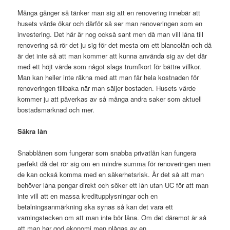
Många gånger så tänker man sig att en renovering innebär att
husets värde ökar och därför så ser man renoveringen som en
investering. Det här är nog också sant men då man vill låna till
renovering så rör det ju sig för det mesta om ett blancolån och då
är det inte så att man kommer att kunna använda sig av det där
med ett höjt värde som något slags trumfkort för bättre villkor.
Man kan heller inte räkna med att man får hela kostnaden för
renoveringen tillbaka när man säljer bostaden. Husets värde
kommer ju att påverkas av så många andra saker som aktuell
bostadsmarknad och mer.
Säkra lån
Snabblånen som fungerar som snabba privatlån kan fungera
perfekt då det rör sig om en mindre summa för renoveringen men
de kan också komma med en säkerhetsrisk. Är det så att man
behöver låna pengar direkt och söker ett lån utan UC för att man
inte vill att en massa kreditupplysningar och en
betalningsanmärkning ska synas så kan det vara ett
varningstecken om att man inte bör låna. Om det däremot är så
att man har god ekonomi men plågas av en