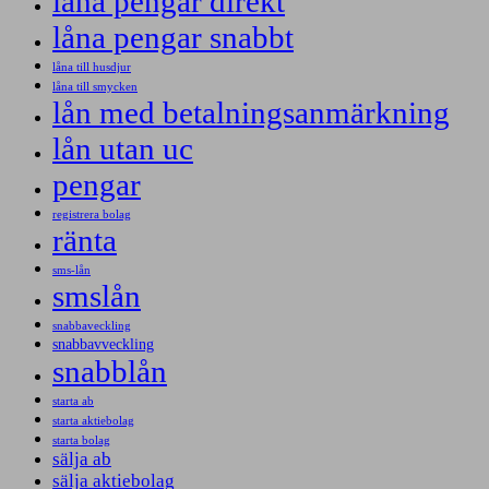
låna pengar direkt
låna pengar snabbt
låna till husdjur
låna till smycken
lån med betalningsanmärkning
lån utan uc
pengar
registrera bolag
ränta
sms-lån
smslån
snabbaveckling
snabbavveckling
snabblån
starta ab
starta aktiebolag
starta bolag
sälja ab
sälja aktiebolag