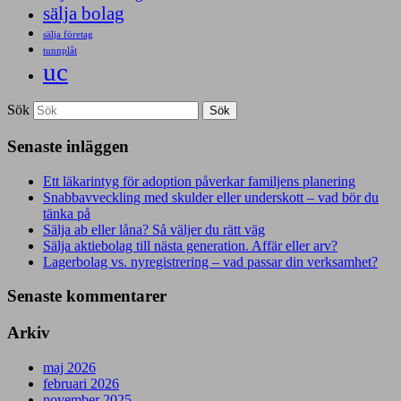
sälja bolag
sälja företag
tunnplåt
uc
Sök
Senaste inläggen
Ett läkarintyg för adoption påverkar familjens planering
Snabbavveckling med skulder eller underskott – vad bör du
tänka på
Sälja ab eller låna? Så väljer du rätt väg
Sälja aktiebolag till nästa generation. Affär eller arv?
Lagerbolag vs. nyregistrering – vad passar din verksamhet?
Senaste kommentarer
Arkiv
maj 2026
februari 2026
november 2025