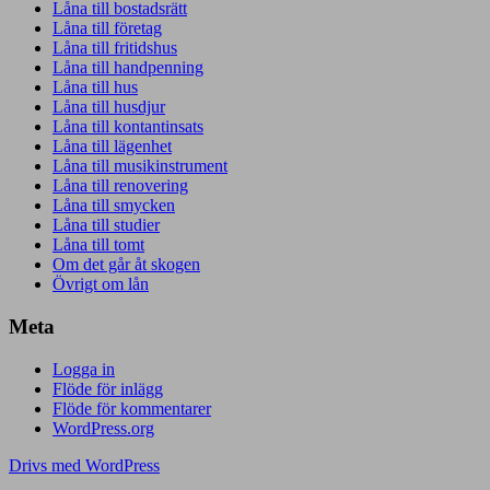
Låna till bostadsrätt
Låna till företag
Låna till fritidshus
Låna till handpenning
Låna till hus
Låna till husdjur
Låna till kontantinsats
Låna till lägenhet
Låna till musikinstrument
Låna till renovering
Låna till smycken
Låna till studier
Låna till tomt
Om det går åt skogen
Övrigt om lån
Meta
Logga in
Flöde för inlägg
Flöde för kommentarer
WordPress.org
Drivs med WordPress