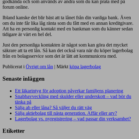
godkända och som används av andra som du kan prata med på
forum online.
Ibland kanske det blir bäst att ta lånet från din vanliga bank. Även
om du inte får lika låg ränta som du fått med en annan kreditgivare.
Att ha en personlig kontakt med en bankman som du känner sedan
tidigare är värt en hel del.
Just den personliga kontakten är något som kan göra det mycket
säkrare att ta ett lån. Så kan det också vara när du köper lagerbolag
från en bolagsservice som det är lätt att kommunicera med.
Publicerat i
Övrigt om lån
|
Märkt
köpa lagerbolag
Senaste inläggen
Ett läkarintyg för adoption påverkar familjens planering
Snabbavveckling med skulder eller underskott – vad bör du
tänka på
Sälja ab eller låna? Så väljer du rätt väg
Sälja aktiebolag till nästa generation. Affär eller arv?
Lagerbolag vs. nyregistrering – vad passar din verksamhet?
Etiketter