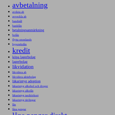
avbetalning
avsluta ab
avveckla ab
bandstål
banklån
betalningsanmärkning
bolån
flytta utomlands
hypotekslån
kredit
köpa lagerbolag
lagerbolag
likvidation
likvidera ab
likvidera aktiebolag
läkarintyg adoption
läkarintyg alkohol och droger
läkarintyg alkolås
läkarintyg taxikörkort
läkarintyg tävlingar
lån
låna pengar