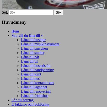
Sök
Huvudmeny
Hem
Vad vill du låna till »
Låna till husdjur
Låna till musikinstrument
Låna till smycken
Låna till studier
Låna till båt
Låna till bil
Låna till bostadsrätt
Låna till handpenning
Låna till tomt
Låna till hus
Låna till kontantinsats
Låna till lägenhet
Låna till renovering
Låna till fritidshus
Lån till företag
E-fakturor och bokföring