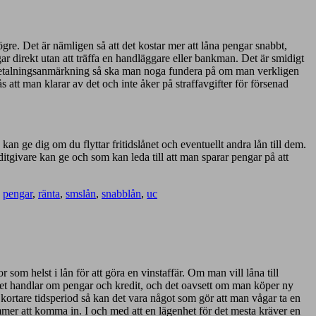
ögre. Det är nämligen så att det kostar mer att låna pengar snabbt,
r direkt utan att träffa en handläggare eller bankman. Det är smidigt
d betalningsanmärkning så ska man noga fundera på om man verkligen
s att man klarar av det och inte åker på straffavgifter för försenad
e kan ge dig om du flyttar fritidslånet och eventuellt andra lån till dem.
reditgivare kan ge och som kan leda till att man sparar pengar på att
,
pengar
,
ränta
,
smslån
,
snabblån
,
uc
som helst i lån för att göra en vinstaffär. Om man vill låna till
det handlar om pengar och kredit, och det oavsett om man köper ny
 kortare tidsperiod så kan det vara något som gör att man vågar ta en
mmer att komma in. I och med att en lägenhet för det mesta kräver en