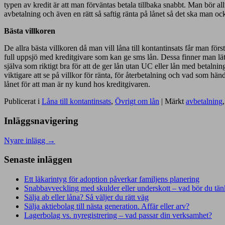
typen av kredit är att man förväntas betala tillbaka snabbt. Man bör all
avbetalning och även en rätt så saftig ränta på lånet så det ska man oc
Bästa villkoren
De allra bästa villkoren då man vill låna till kontantinsats får man f
full uppsjö med kreditgivare som kan ge sms lån. Dessa finner man lätt
själva som riktigt bra för att de ger lån utan UC eller lån med betaln
viktigare att se på villkor för ränta, för återbetalning och vad som h
lånet för att man är ny kund hos kreditgivaren.
Publicerat i
Låna till kontantinsats
,
Övrigt om lån
|
Märkt
avbetalning
Inläggsnavigering
Nyare inlägg
→
Senaste inläggen
Ett läkarintyg för adoption påverkar familjens planering
Snabbavveckling med skulder eller underskott – vad bör du tän
Sälja ab eller låna? Så väljer du rätt väg
Sälja aktiebolag till nästa generation. Affär eller arv?
Lagerbolag vs. nyregistrering – vad passar din verksamhet?