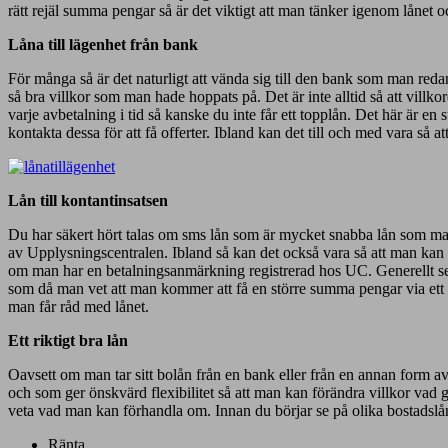
rätt rejäl summa pengar så är det viktigt att man tänker igenom lånet oc
Låna till lägenhet från bank
För många så är det naturligt att vända sig till den bank som man redan
så bra villkor som man hade hoppats på. Det är inte alltid så att villk
varje avbetalning i tid så kanske du inte får ett topplån. Det här är e
kontakta dessa för att få offerter. Ibland kan det till och med vara så at
Lån till kontantinsatsen
Du har säkert hört talas om sms lån som är mycket snabba lån som man k
av Upplysningscentralen. Ibland så kan det också vara så att man kan f
om man har en betalningsanmärkning registrerad hos UC. Generellt sett
som då man vet att man kommer att få en större summa pengar via ett
man får råd med lånet.
Ett riktigt bra lån
Oavsett om man tar sitt bolån från en bank eller från en annan form av 
och som ger önskvärd flexibilitet så att man kan förändra villkor vad gä
veta vad man kan förhandla om. Innan du börjar se på olika bostadslån
Ränta