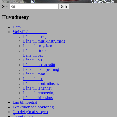
Sök
Huvudmeny
Hem
Vad vill du låna till »
Låna till husdjur
Låna till musikinstrument
Låna till smycken
Låna till studier
Låna till båt
Låna till bil
Låna till bostadsrätt
Låna till handpenning
Låna till tomt
Låna till hus
Låna till kontantinsats
Låna till lägenhet
Låna till renovering
Låna till fritidshus
Lån till företag
E-fakturor och bokföring
Om det går åt skogen
Övrigt om lån