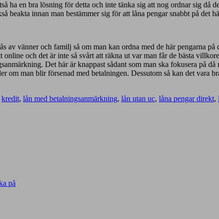
tså ha en bra lösning för detta och inte tänka sig att nog ordnar sig då 
kså beakta innan man bestämmer sig för att låna pengar snabbt på det här
örstås av vänner och familj så om man kan ordna med de här pengarna på d
 online och det är inte så svårt att räkna ut var man får de bästa villk
ingsanmärkning. Det här är knappast sådant som man ska fokusera på då ma
änder om man blir försenad med betalningen. Dessutom så kan det vara bra
,
kredit
,
lån med betalningsanmärkning
,
lån utan uc
,
låna pengar direkt
,
ka på