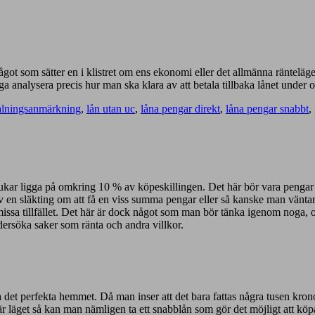
 något som sätter en i klistret om ens ekonomi eller det allmänna räntelä
oga analysera precis hur man ska klara av att betala tillbaka lånet under o
alningsanmärkning
,
lån utan uc
,
låna pengar direkt
,
låna pengar snabbt
,
kar ligga på omkring 10 % av köpeskillingen. Det här bör vara pengar s
 av en släkting om att få en viss summa pengar eller så kanske man väntar
e missa tillfället. Det här är dock något som man bör tänka igenom noga,
ndersöka saker som ränta och andra villkor.
ara det perfekta hemmet. Då man inser att det bara fattas några tusen kron
 här läget så kan man nämligen ta ett snabblån som gör det möjligt att 