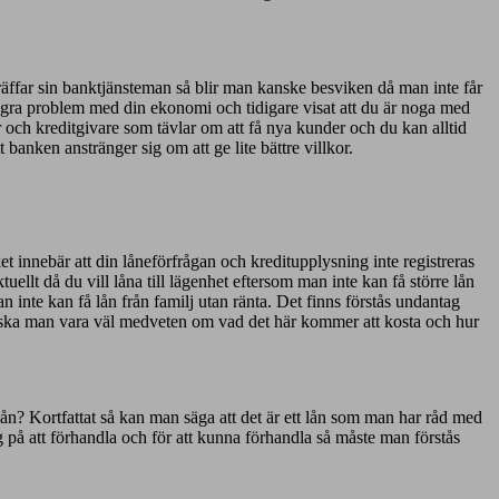
 träffar sin banktjänsteman så blir man kanske besviken då man inte får
t några problem med din ekonomi och tidigare visat att du är noga med
r och kreditgivare som tävlar om att få nya kunder och du kan alltid
t banken anstränger sig om att ge lite bättre villkor.
t innebär att din låneförfrågan och kreditupplysning inte registreras
llt då du vill låna till lägenhet eftersom man inte kan få större lån
inte kan få lån från familj utan ränta. Det finns förstås undantag
 ska man vara väl medveten om vad det här kommer att kosta och hur
 lån? Kortfattat så kan man säga att det är ett lån som man har råd med
ig på att förhandla och för att kunna förhandla så måste man förstås