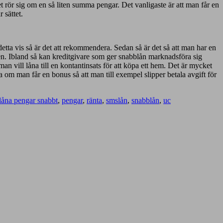
det rör sig om en så liten summa pengar. Det vanligaste är att man får en
 sättet.
etta vis så är det att rekommendera. Sedan så är det så att man har en
oren. Ibland så kan kreditgivare som ger snabblån marknadsföra sig
n vill låna till en kontantinsats för att köpa ett hem. Det är mycket
 om man får en bonus så att man till exempel slipper betala avgift för
låna pengar snabbt
,
pengar
,
ränta
,
smslån
,
snabblån
,
uc