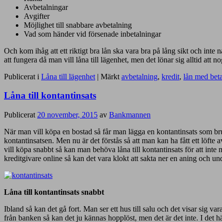
Avbetalningar
Avgifter
Möjlighet till snabbare avbetalning
Vad som händer vid försenade inbetalningar
Och kom ihåg att ett riktigt bra lån ska vara bra på lång sikt och inte
att fungera då man vill låna till lägenhet, men det lönar sig alltid att n
Publicerat i
Låna till lägenhet
|
Märkt
avbetalning
,
kredit
,
lån med bet
Låna till kontantinsats
Publicerat
20 november, 2015
av
Bankmannen
När man vill köpa en bostad så får man lägga en kontantinsats som bru
kontantinsatsen. Men nu är det förstås så att man kan ha fått ett löfte
vill köpa snabbt så kan man behöva låna till kontantinsats för att int
kreditgivare online så kan det vara klokt att sakta ner en aning och u
Låna till kontantinsats snabbt
Ibland så kan det gå fort. Man ser ett hus till salu och det visar sig v
från banken så kan det ju kännas hopplöst, men det är det inte. I det