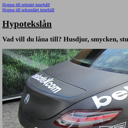
Hoppa till primärt innehåll
Hoppa till sekundärt innehåll
Hypotekslån
Vad vill du låna till? Husdjur, smycken, st