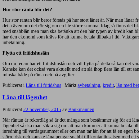
Hur stor ränta blir det?
Hur stor räntan blir beror förstås på hur stort lånet är. När man lånar 
detta även om det rör sig om en lite större summa. Idag så finns det b
med snabblån men man ska betänka att den här typen av kredit kan bl
har den ekonomi som krävs för att kunna betala tillbaka i tid. Viktigare
inbetalning.
Flytta ett fritidshuslån
Om du redan har ett fritidshuslån och vill flytta på detta så kan det vara
Kanske kan det också vara aktuellt med att slå ihop flera lån till ett sa
minska både på ränta och på avgifter.
Publicerat i
Låna till fritidshus
|
Märkt
avbetalning
,
kredit
,
lån med be
Låna till lägenhet
Publicerat
22 november, 2015
av
Bankmannen
När räntan är rekordlåg så är det många som bestämmer sig för att låna 
lägenhet så ska man säkra sig om att man kommer att kunna betala til
inredning till vardagsrummet eller om man tar lån för att få en egen b
större risk och kanske låna pengar snabbt till kontantinsatsen med et