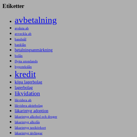
Etiketter
avbetalning
avsluta ab
avveckla ab
bandstål
banklån
betalningsanmärkning
bolån
flytta utomlands
hypotekslån
kredit
köpa lagerbolag
lagerbolag
likvidation
likvidera ab
likvidera aktiebolag
läkarintyg adoption
läkarintyg alkohol och droger
läkarintyg alkolås
läkarintyg taxikörkort
läkarintyg tävlingar