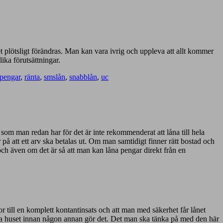
get plötsligt förändras. Man kan vara ivrig och uppleva att allt kommer
lika förutsättningar.
pengar
,
ränta
,
smslån
,
snabblån
,
uc
om man redan har för det är inte rekommenderat att låna till hela
 på att ett arv ska betalas ut. Om man samtidigt finner rätt bostad och
 och även om det är så att man kan låna pengar direkt från en
or till en komplett kontantinsats och att man med säkerhet får lånet
köpa huset innan någon annan gör det. Det man ska tänka på med den här