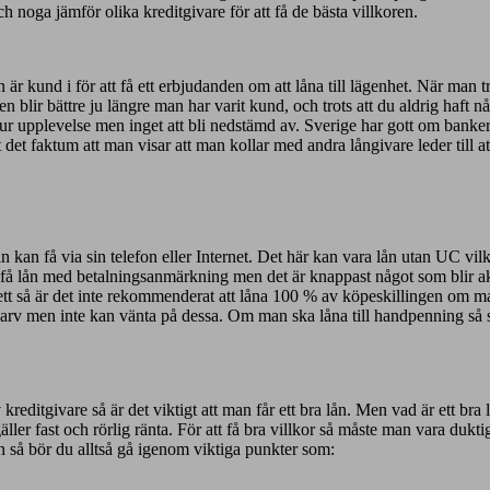
h noga jämför olika kreditgivare för att få de bästa villkoren.
 är kund i för att få ett erbjudanden om att låna till lägenhet. När man
oren blir bättre ju längre man har varit kund, och trots att du aldrig haf
n sur upplevelse men inget att bli nedstämd av. Sverige har gott om banke
t det faktum att man visar att man kollar med andra långivare leder till at
an få via sin telefon eller Internet. Det här kan vara lån utan UC vilke
å lån med betalningsanmärkning men det är knappast något som blir aktue
 så är det inte rekommenderat att låna 100 % av köpeskillingen om man 
 arv men inte kan vänta på dessa. Om man ska låna till handpenning så
kreditgivare så är det viktigt att man får ett bra lån. Men vad är ett bra
ller fast och rörlig ränta. För att få bra villkor så måste man vara dukt
 så bör du alltså gå igenom viktiga punkter som: