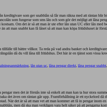
från kreditgivare som ger snabblån så får man räkna med att räntan blir h
lancolån som fungerar som sms lån och som gör det möjligt att låna penga
i kostsam. Om det är så att man är ute efter lån utan UC eller lån me
 än att man snabbt kan få lånet så att man kan köpa fritidshuset är förstå
 tillfälle till bättre villkor. Ta reda på vad andra banker och kreditgivar
mlingslån då du vill låna till fritidshus. Det här är en tjänst som vissa k
talningsanmärkning
,
lån utan uc
,
låna pengar direkt
,
låna pengar snabbt
pengar men det är förstås inte så enkelt att man kan ta hur stora summor 
lbaka det även om räntan går upp. Framförhållning är ett nyckelord då 
ostad. När det är så att man vet att man kommer att få in pengar inom en
t snabblån, men då ska man verkligen vara helt säker på att pengarna ko