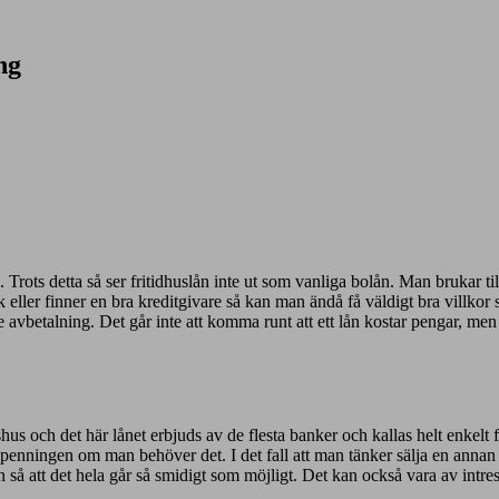
ng
la. Trots detta så ser fritidhuslån inte ut som vanliga bolån. Man brukar t
eller finner en bra kreditgivare så kan man ändå få väldigt bra villkor så
 avbetalning. Det går inte att komma runt att ett lån kostar pengar, men v
 och det här lånet erbjuds av de flesta banker och kallas helt enkelt f
penningen om man behöver det. I det fall att man tänker sälja en annan 
å att det hela går så smidigt som möjligt. Det kan också vara av intres