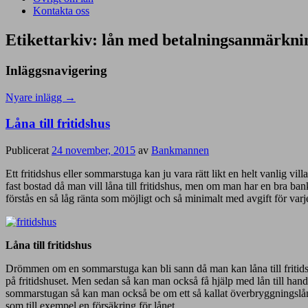
Kontakta oss
Etikettarkiv:
lån med betalningsanmärkni
Inläggsnavigering
Nyare inlägg
→
Låna till fritidshus
Publicerat
24 november, 2015
av
Bankmannen
Ett fritidshus eller sommarstuga kan ju vara rätt likt en helt vanlig vil
fast bostad då man vill låna till fritidshus, men om man har en bra bank 
förstås en så låg ränta som möjligt och så minimalt med avgift för varje
Låna till fritidshus
Drömmen om en sommarstuga kan bli sann då man kan låna till fritidshus
på fritidshuset. Men sedan så kan man också få hjälp med lån till hand
sommarstugan så kan man också be om ett så kallat överbryggningslån s
som till exempel en försäkring för lånet.