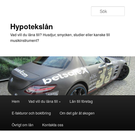
Hoppa
Hoppa
till
till
Sök
primärt
sekundärt
innehåll
innehåll
Hypotekslån
Vad vill du låna till? Husdjur, smycken, studier eller kanske till
musikinstrument?
Huvudmeny
Hem
Vad vill du låna till »
Lån till företag
E-fakturor och bokföring
Om det går åt skogen
Övrigt om lån
Kontakta oss