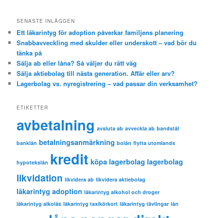
SENASTE INLÄGGEN
Ett läkarintyg för adoption påverkar familjens planering
Snabbavveckling med skulder eller underskott – vad bör du
tänka på
Sälja ab eller låna? Så väljer du rätt väg
Sälja aktiebolag till nästa generation. Affär eller arv?
Lagerbolag vs. nyregistrering – vad passar din verksamhet?
ETIKETTER
avbetalning
avsluta ab
avveckla ab
bandstål
betalningsanmärkning
banklån
bolån
flytta utomlands
kredit
köpa lagerbolag
lagerbolag
hypotekslån
likvidation
likvidera ab
likvidera aktiebolag
läkarintyg adoption
läkarintyg alkohol och droger
läkarintyg alkolås
läkarintyg taxikörkort
läkarintyg tävlingar
lån