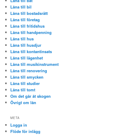
Låna till båt
Låna till bil
Låna till bostadsrätt
Låna till företag
Låna till fritidshus
Låna till handpenning
Låna till hus
Låna till husdjur
Låna till kontantinsats
Låna till lägenhet
Låna till musikinstrument
Låna till renovering
Låna till smycken
Låna till studier
Låna till tomt
Om det går åt skogen
Övrigt om lån
META
Logga in
Flöde för inlägg