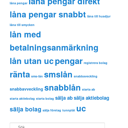
låna pengar direkt
låna pengar
låna pengar snabbt
låna till husdjur
låna till smycken
lån med
betalningsanmärkning
pengar
lån utan uc
registrera bolag
ränta
smslån
sms-lån
snabbaveckling
snabblån
snabbavveckling
starta ab
sälja ab
sälja aktiebolag
starta aktiebolag
starta bolag
uc
sälja bolag
sälja företag
tunnplåt
S