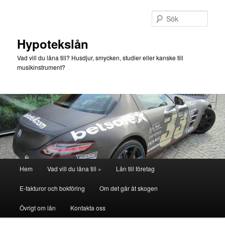
Hoppa
till
Sök
primärt
innehåll
Hypotekslån
Vad vill du låna till? Husdjur, smycken, studier eller kanske till
musikinstrument?
Huvudmeny
Hem
Vad vill du låna till »
Lån till företag
E-fakturor och bokföring
Om det går åt skogen
Övrigt om lån
Kontakta oss