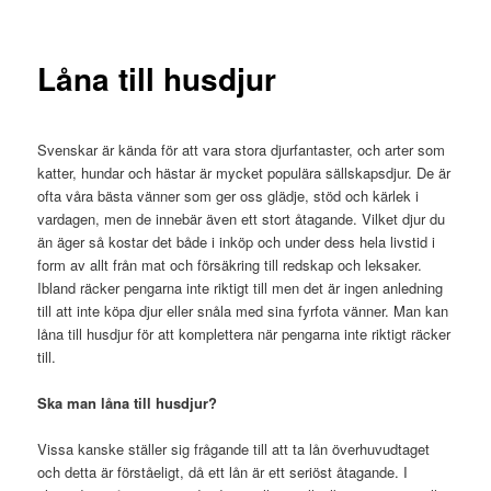
Låna till husdjur
Svenskar är kända för att vara stora djurfantaster, och arter som
katter, hundar och hästar är mycket populära sällskapsdjur. De är
ofta våra bästa vänner som ger oss glädje, stöd och kärlek i
vardagen, men de innebär även ett stort åtagande. Vilket djur du
än äger så kostar det både i inköp och under dess hela livstid i
form av allt från mat och försäkring till redskap och leksaker.
Ibland räcker pengarna inte riktigt till men det är ingen anledning
till att inte köpa djur eller snåla med sina fyrfota vänner. Man kan
låna till husdjur för att komplettera när pengarna inte riktigt räcker
till.
Ska man låna till husdjur?
Vissa kanske ställer sig frågande till att ta lån överhuvudtaget
och detta är förståeligt, då ett lån är ett seriöst åtagande. I