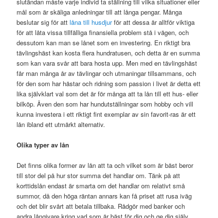
slutändan måste varje individ ta ställning till vilka situationer eller
mål som är skäliga anledningar till att långa pengar. Många
beslutar sig för att
låna till husdjur
för att dessa är alltför viktiga
för att låta vissa tillfälliga finansiella problem stå i vägen, och
dessutom kan man se lånet som en investering. En riktigt bra
tävlingshäst kan kosta flera hundratusen, och detta är en summa
som kan vara svår att bara hosta upp. Men med en tävlingshäst
får man många år av tävlingar och utmaningar tillsammans, och
för den som har hästar och ridning som passion i livet är detta ett
lika självklart val som det är för många att ta lån till ett hus- eller
bilköp. Även den som har hundutställningar som hobby och vill
kunna investera i ett riktigt fint exemplar av sin favorit-ras är ett
lån ibland ett utmärkt alternativ.
Olika typer av lån
Det finns olika former av lån att ta och vilket som är bäst beror
till stor del på hur stor summa det handlar om. Tänk på att
korttidslån endast är smarta om det handlar om relativt små
summor, då den höga räntan annars kan få priset att rusa iväg
och det blir svårt att betala tillbaka. Rådgör med banker och
andra långivare kring vad som är bäst för dig och ge dig själv