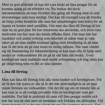
Med en god affärsidé så kan det vara klokt att låna pengar för att
komma igång på ett effektivt vis. Nu brukar det dock
rekommenderas att man försöker dra igång sitt företag med så små
investeringar som bara möjligt. Det kan till exempel vara att föredra
att börja jobba hemifrån tills man har omsättningen som krävs för att
öppna ett kontor med anställda. Om man ska låna till företag så bör
man ha en god plan för hur resurserna ska användas, och även vara
medveten om hur man ska betala tillbaka lånet. Om man inte har
maskiner och andra verktyg som säkerhet så måste man ju vara
säker på att man snabbt kommer igång med försäljning så att man
kan få det hela att gå runt inom en rimlig tidsram. När man vänder
sig till finansbolag för fakturabelåning så kan man ofta få hjälp med
analys av verksamheten för att på så sätt fatta rätt beslut. Även
kreditgivare med snabblån med snabb avbetalning och hög ränta kan
ge rådgivning som en del av sina tjänster.
Låna till företag
Man kan låna till företag från alla stora banker och kreditgivare. För
att få den här typen av lån så är det inte nödvändigtvis så att man
måste förklara sin verksamhet. Om det rör sig om ett mindre lån så
kan man ju ta ett vanligt privatlån från en kreditgivare som ger
snabblån. Det här är praktiskt då man vill låna pengar snabbt och
inte har lust att sitta med en bankman och förklara sin affärsplan. För
större belopp så är det inte säkert att sms lån kommer att passa. Det