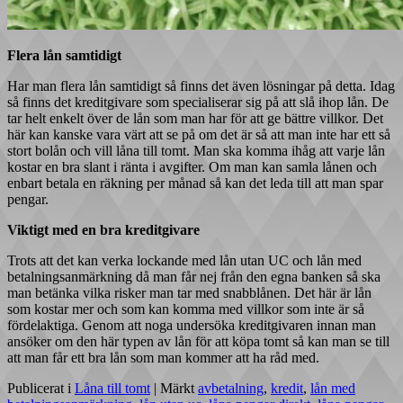
Flera lån samtidigt
Har man flera lån samtidigt så finns det även lösningar på detta. Idag
så finns det kreditgivare som specialiserar sig på att slå ihop lån. De
tar helt enkelt över de lån som man har för att ge bättre villkor. Det
här kan kanske vara värt att se på om det är så att man inte har ett så
stort bolån och vill låna till tomt. Man ska komma ihåg att varje lån
kostar en bra slant i ränta i avgifter. Om man kan samla lånen och
enbart betala en räkning per månad så kan det leda till att man spar
pengar.
Viktigt med en bra kreditgivare
Trots att det kan verka lockande med lån utan UC och lån med
betalningsanmärkning då man får nej från den egna banken så ska
man betänka vilka risker man tar med snabblånen. Det här är lån
som kostar mer och som kan komma med villkor som inte är så
fördelaktiga. Genom att noga undersöka kreditgivaren innan man
ansöker om den här typen av lån för att köpa tomt så kan man se till
att man får ett bra lån som man kommer att ha råd med.
Publicerat i
Låna till tomt
|
Märkt
avbetalning
,
kredit
,
lån med