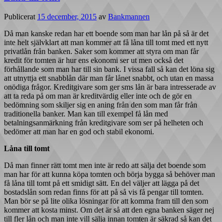
Publicerat
15 december, 2015
av
Bankmannen
Då man kanske redan har ett boende som man har lån på så är det
inte helt självklart att man kommer att få låna till tomt med ett nytt
privatlån från banken. Saker som kommer att styra om man får
kredit för tomten är hur ens ekonomi ser ut men också det
förhållande som man har till sin bank. I vissa fall så kan det löna sig
att utnyttja ett snabblån där man får lånet snabbt, och utan en massa
onödiga frågor. Kreditgivare som ger sms lån är bara intresserade av
att ta reda på om man är kreditvärdig eller inte och de gör en
bedömning som skiljer sig en aning från den som man får från
traditionella banker. Man kan till exempel få lån med
betalningsanmärkning från kreditgivare som ser på helheten och
bedömer att man har en god och stabil ekonomi.
Låna till tomt
Då man finner rätt tomt men inte är redo att sälja det boende som
man har för att kunna köpa tomten och börja bygga så behöver man
få låna till tomt på ett smidigt sätt. En del väljer att lägga på det
bostadslån som redan finns för att på så vis få pengar till tomten.
Man bör se på lite olika lösningar för att komma fram till den som
kommer att kosta minst. Om det är så att den egna banken säger nej
till fler lån och man inte vill sälja innan tomten är säkrad så kan det