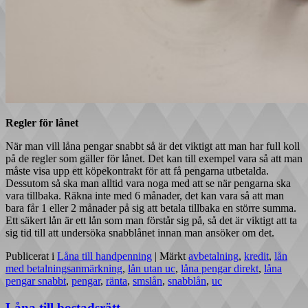
Regler för lånet
När man vill låna pengar snabbt så är det viktigt att man har full koll
på de regler som gäller för lånet. Det kan till exempel vara så att man
måste visa upp ett köpekontrakt för att få pengarna utbetalda.
Dessutom så ska man alltid vara noga med att se när pengarna ska
vara tillbaka. Räkna inte med 6 månader, det kan vara så att man
bara får 1 eller 2 månader på sig att betala tillbaka en större summa.
Ett säkert lån är ett lån som man förstår sig på, så det är viktigt att ta
sig tid till att undersöka snabblånet innan man ansöker om det.
Publicerat i
Låna till handpenning
|
Märkt
avbetalning
,
kredit
,
lån
med betalningsanmärkning
,
lån utan uc
,
låna pengar direkt
,
låna
pengar snabbt
,
pengar
,
ränta
,
smslån
,
snabblån
,
uc
Låna till bostadsrätt