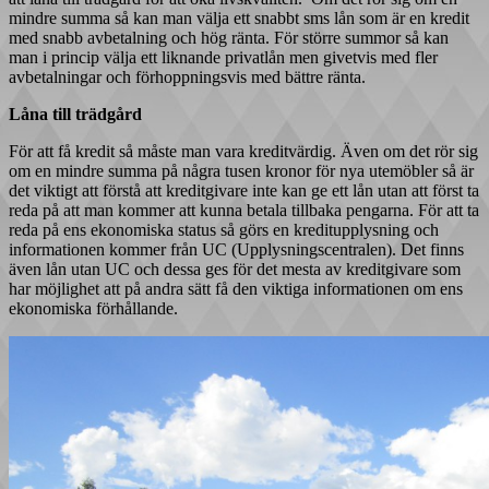
mindre summa så kan man välja ett snabbt sms lån som är en kredit
med snabb avbetalning och hög ränta. För större summor så kan
man i princip välja ett liknande privatlån men givetvis med fler
avbetalningar och förhoppningsvis med bättre ränta.
Låna till trädgård
För att få kredit så måste man vara kreditvärdig. Även om det rör sig
om en mindre summa på några tusen kronor för nya utemöbler så är
det viktigt att förstå att kreditgivare inte kan ge ett lån utan att först ta
reda på att man kommer att kunna betala tillbaka pengarna. För att ta
reda på ens ekonomiska status så görs en kreditupplysning och
informationen kommer från UC (Upplysningscentralen). Det finns
även lån utan UC och dessa ges för det mesta av kreditgivare som
har möjlighet att på andra sätt få den viktiga informationen om ens
ekonomiska förhållande.