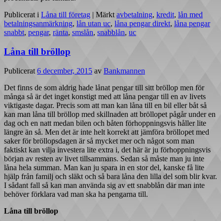
Publicerat i
Låna till företag
|
Märkt
avbetalning
,
kredit
,
lån med
betalningsanmärkning
,
lån utan uc
,
låna pengar direkt
,
låna pengar
snabbt
,
pengar
,
ränta
,
smslån
,
snabblån
,
uc
Låna till bröllop
Publicerat
6 december, 2015
av
Bankmannen
Det finns de som aldrig hade lånat pengar till sitt bröllop men för
många så är det inget konstigt med att låna pengar till en av livets
viktigaste dagar. Precis som att man kan låna till en bil eller båt så
kan man låna till bröllop med skillnaden att bröllopet pågår under en
dag och en natt medan bilen och båten förhoppningsvis håller lite
längre än så. Men det är inte helt korrekt att jämföra bröllopet med
saker för bröllopsdagen är så mycket mer och något som man
faktiskt kan vilja investera lite extra i, det här är ju förhoppningsvis
början av resten av livet tillsammans. Sedan så måste man ju inte
låna hela summan. Man kan ju spara in en stor del, kanske få lite
hjälp från familj och släkt och så bara låna den lilla del som blir kvar.
I sådant fall så kan man använda sig av ett snabblån där man inte
behöver förklara vad man ska ha pengarna till.
Låna till bröllop