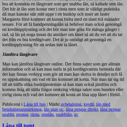
bra att kontakta en långivare som ger snabba lån, så kallade sms lån.
Det här är lån som kostar mer i ränta men som är väldigt praktiska
då man kanske står mitt uppe i ett husköp och inser att faster
Margareta först kommer att kunna bidra med en slant två månader
senare. För att få handpenningslån så behöver man också genomgå
en kreditupplysning och det bör man inte göra för många gånger i
rad, så läs på noga innan du ansöker om lånet så att du vet att du tar
det från en bra kreditgivare. Det är ju onödigt att genomgå en
kreditupplysning för att sedan inte ta lånet.
Jämföra långivare
Man kan jämföra långivare online. Det finns sajter som ger allmän
information och så kan man surfa in på kreditgivarens hemsida där
det kan finnas verktyg som gör att man kan skriva in detaljer och få
en uppskattning om vad ett lån kommer att kosta. När man tar sig tid
till att träffa olika banktjänstemän så kan man också jämföra och
komma ihåg att ställa frågor omkring viktiga saker som bunden eller
rörlig ränta och vad det kommer att kosta att lösa upp lånet i förtid.
Publicerat i
Låna till hus
|
Märkt
avbetalning
,
kredit
,
lån med
betalningsanmärkning
,
lån utan uc
,
låna pengar direkt
,
låna pengar
snabbt
,
pengar
,
ränta
,
smslån
,
snabblån
,
uc
Låna till tomt