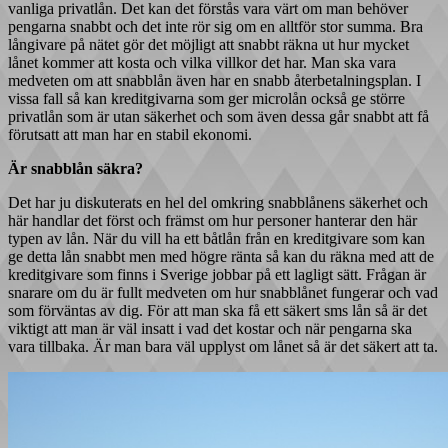
vanliga privatlån. Det kan det förstås vara värt om man behöver
pengarna snabbt och det inte rör sig om en alltför stor summa. Bra
långivare på nätet gör det möjligt att snabbt räkna ut hur mycket
lånet kommer att kosta och vilka villkor det har. Man ska vara
medveten om att snabblån även har en snabb återbetalningsplan. I
vissa fall så kan kreditgivarna som ger microlån också ge större
privatlån som är utan säkerhet och som även dessa går snabbt att få
förutsatt att man har en stabil ekonomi.
Är snabblån säkra?
Det har ju diskuterats en hel del omkring snabblånens säkerhet och
här handlar det först och främst om hur personer hanterar den här
typen av lån. När du vill ha ett båtlån från en kreditgivare som kan
ge detta lån snabbt men med högre ränta så kan du räkna med att de
kreditgivare som finns i Sverige jobbar på ett lagligt sätt. Frågan är
snarare om du är fullt medveten om hur snabblånet fungerar och vad
som förväntas av dig. För att man ska få ett säkert sms lån så är det
viktigt att man är väl insatt i vad det kostar och när pengarna ska
vara tillbaka. Är man bara väl upplyst om lånet så är det säkert att ta.