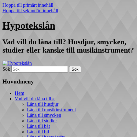
Hoppa till primärt innehåll
Hoppa till sekundärt innehåll
Hypotekslån
Vad vill du låna till? Husdjur, smycken,
studier eller kanske till musikinstrument?
Sök
Huvudmeny
Hem
Vad vill du låna till »
Låna till husdjur
Låna till musikinstrument
Låna till smycken
Låna till studier
Låna till båt
Låna till bil