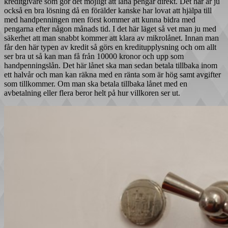
kreditgivare som gör det möjligt att låna pengar direkt. Det här är ju
också en bra lösning då en förälder kanske har lovat att hjälpa till
med handpenningen men först kommer att kunna bidra med
pengarna efter någon månads tid. I det här läget så vet man ju med
säkerhet att man snabbt kommer att klara av mikrolånet. Innan man
får den här typen av kredit så görs en kreditupplysning och om allt
ser bra ut så kan man få från 10000 kronor och upp som
handpenningslån. Det här lånet ska man sedan betala tillbaka inom
ett halvår och man kan räkna med en ränta som är hög samt avgifter
som tillkommer. Om man ska betala tillbaka lånet med en
avbetalning eller flera beror helt på hur villkoren ser ut.