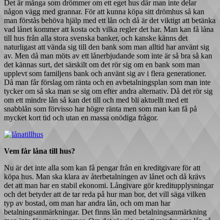
Det är många som drömmer om ett eget hus där man inte delar
någon vägg med grannar. För att kunna köpa sitt drömhus så kan
man förstås behöva hjälp med ett lån och då är det viktigt att betänka
vad lånet kommer att kosta och vilka regler det har. Man kan få låna
till hus från alla stora svenska banker, och kanske känns det
naturligast att vända sig till den bank som man alltid har använt sig
av. Men då man möts av ett lånerbjudande som inte är så bra så kan
det kännas surt, det särskilt om det rör sig om en bank som man
upplevt som familjens bank och använt sig av i flera generationer.
Då man får förslag om ränta och en avbetalningsplan som man inte
tycker om så ska man se sig om efter andra alternativ. Då det rör sig
om ett mindre lån så kan det till och med bli aktuellt med ett
snabblån som förvisso har högre ränta men som man kan få på
mycket kort tid och utan en massa onödiga frågor.
Vem får låna till hus?
Nu är det inte alla som kan få pengar från en kreditgivare för att
köpa hus. Man ska klara av återbetalningen av lånet och då krävs
det att man har en stabil ekonomi. Långivare gör kreditupplysningar
och det betyder att de tar reda på hur man bor, det vill säga vilken
typ av bostad, om man har andra lån, och om man har
betalningsanmärkningar. Det finns lån med betalningsanmärkning