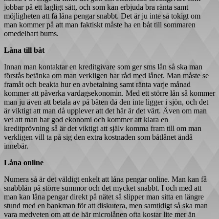
jobbar på ett lagligt sätt, och som kan erbjuda bra ränta samt
möjligheten att få låna pengar snabbt. Det är ju inte så tokigt om
man kommer på att man faktiskt måste ha en båt till sommaren
omedelbart bums.
Låna till båt
Innan man kontaktar en kreditgivare som ger sms lån så ska man
förstås betänka om man verkligen har råd med lånet. Man måste se
framåt och beakta hur en avbetalning samt ränta varje månad
kommer att påverka vardagsekonomin. Med ett större lån så kommer
man ju även att betala av på båten då den inte ligger i sjön, och det
är viktigt att man då upplever att det här är det värt. Även om man
vet att man har god ekonomi och kommer att klara en
kreditprövning så är det viktigt att själv komma fram till om man
verkligen vill ta på sig den extra kostnaden som båtlånet ändå
innebär.
Låna online
Numera så är det väldigt enkelt att låna pengar online. Man kan få
snabblån på större summor och det mycket snabbt. I och med att
man kan låna pengar direkt på nätet så slipper man sitta en längre
stund med en bankman för att diskutera, men samtidigt så ska man
vara medveten om att de här microlånen ofta kostar lite mer än