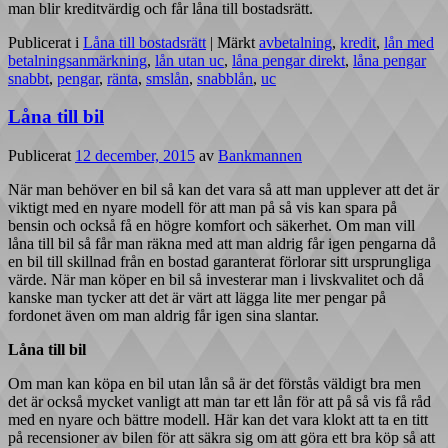
man blir kreditvärdig och får låna till bostadsrätt.
Publicerat i
Låna till bostadsrätt
|
Märkt
avbetalning
,
kredit
,
lån med
betalningsanmärkning
,
lån utan uc
,
låna pengar direkt
,
låna pengar
snabbt
,
pengar
,
ränta
,
smslån
,
snabblån
,
uc
Låna till bil
Publicerat
12 december, 2015
av
Bankmannen
När man behöver en bil så kan det vara så att man upplever att det är
viktigt med en nyare modell för att man på så vis kan spara på
bensin och också få en högre komfort och säkerhet. Om man vill
låna till bil så får man räkna med att man aldrig får igen pengarna då
en bil till skillnad från en bostad garanterat förlorar sitt ursprungliga
värde. När man köper en bil så investerar man i livskvalitet och då
kanske man tycker att det är värt att lägga lite mer pengar på
fordonet även om man aldrig får igen sina slantar.
Låna till bil
Om man kan köpa en bil utan lån så är det förstås väldigt bra men
det är också mycket vanligt att man tar ett lån för att på så vis få råd
med en nyare och bättre modell. Här kan det vara klokt att ta en titt
på recensioner av bilen för att säkra sig om att göra ett bra köp så att