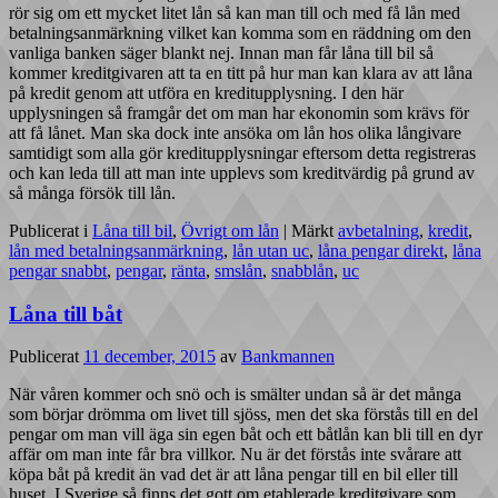
rör sig om ett mycket litet lån så kan man till och med få lån med
betalningsanmärkning vilket kan komma som en räddning om den
vanliga banken säger blankt nej. Innan man får låna till bil så
kommer kreditgivaren att ta en titt på hur man kan klara av att låna
på kredit genom att utföra en kreditupplysning. I den här
upplysningen så framgår det om man har ekonomin som krävs för
att få lånet. Man ska dock inte ansöka om lån hos olika långivare
samtidigt som alla gör kreditupplysningar eftersom detta registreras
och kan leda till att man inte upplevs som kreditvärdig på grund av
så många försök till lån.
Publicerat i
Låna till bil
,
Övrigt om lån
|
Märkt
avbetalning
,
kredit
,
lån med betalningsanmärkning
,
lån utan uc
,
låna pengar direkt
,
låna
pengar snabbt
,
pengar
,
ränta
,
smslån
,
snabblån
,
uc
Låna till båt
Publicerat
11 december, 2015
av
Bankmannen
När våren kommer och snö och is smälter undan så är det många
som börjar drömma om livet till sjöss, men det ska förstås till en del
pengar om man vill äga sin egen båt och ett båtlån kan bli till en dyr
affär om man inte får bra villkor. Nu är det förstås inte svårare att
köpa båt på kredit än vad det är att låna pengar till en bil eller till
huset. I Sverige så finns det gott om etablerade kreditgivare som