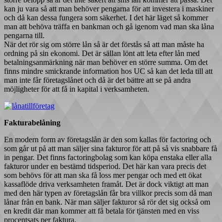
kan ju vara så att man behöver pengarna för att investera i maskiner
och då kan dessa fungera som säkerhet. I det här läget så kommer
man att behöva träffa en bankman och gå igenom vad man ska låna
pengarna till.
När det rör sig om större lån så är det förstås så att man måste ha
ordning på sin ekonomi. Det är sällan lönt att leta efter lån med
betalningsanmärkning när man behöver en större summa. Om det
finns mindre smickrande information hos UC så kan det leda till att
man inte får företagslånet och då är det bättre att se på andra
möjligheter för att få in kapital i verksamheten.
Fakturabelåning
En modern form av företagslån är den som kallas för factoring och
som går ut på att man säljer sina fakturor för att på så vis snabbare få
in pengar. Det finns factoringbolag som kan köpa enstaka eller alla
fakturor under en bestämd tidsperiod. Det här kan vara precis det
som behövs för att man ska få loss mer pengar och med ett ökat
kassaflöde driva verksamheten framåt. Det är dock viktigt att man
med den här typen av företagslån får bra villkor precis som då man
lånar från en bank. När man säljer fakturor så rör det sig också om
en kredit där man kommer att få betala för tjänsten med en viss
procentsats per faktura.