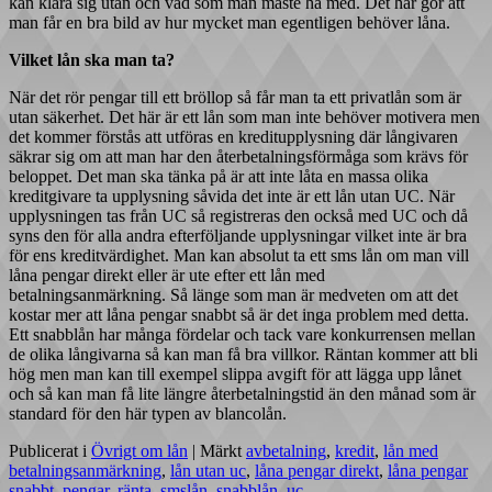
kan klara sig utan och vad som man måste ha med. Det här gör att
man får en bra bild av hur mycket man egentligen behöver låna.
Vilket lån ska man ta?
När det rör pengar till ett bröllop så får man ta ett privatlån som är
utan säkerhet. Det här är ett lån som man inte behöver motivera men
det kommer förstås att utföras en kreditupplysning där långivaren
säkrar sig om att man har den återbetalningsförmåga som krävs för
beloppet. Det man ska tänka på är att inte låta en massa olika
kreditgivare ta upplysning såvida det inte är ett lån utan UC. När
upplysningen tas från UC så registreras den också med UC och då
syns den för alla andra efterföljande upplysningar vilket inte är bra
för ens kreditvärdighet. Man kan absolut ta ett sms lån om man vill
låna pengar direkt eller är ute efter ett lån med
betalningsanmärkning. Så länge som man är medveten om att det
kostar mer att låna pengar snabbt så är det inga problem med detta.
Ett snabblån har många fördelar och tack vare konkurrensen mellan
de olika långivarna så kan man få bra villkor. Räntan kommer att bli
hög men man kan till exempel slippa avgift för att lägga upp lånet
och så kan man få lite längre återbetalningstid än den månad som är
standard för den här typen av blancolån.
Publicerat i
Övrigt om lån
|
Märkt
avbetalning
,
kredit
,
lån med
betalningsanmärkning
,
lån utan uc
,
låna pengar direkt
,
låna pengar
snabbt
,
pengar
,
ränta
,
smslån
,
snabblån
,
uc