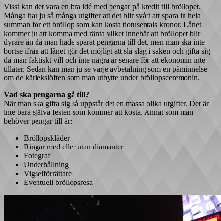
Visst kan det vara en bra idé med pengar på kredit till bröllopet.
Många har ju så många utgifter att det blir svårt att spara in hela
summan för ett bröllop som kan kosta tiotusentals kronor. Lånet
kommer ju att komma med ränta vilket innebär att bröllopet blir
dyrare än då man hade sparat pengarna till det, men man ska inte
bortse ifrån att lånet gör det möjligt att slå slag i saken och gifta sig
då man faktiskt vill och inte några år senare för att ekonomin inte
tillåter. Sedan kan man ju se varje avbetalning som en påminnelse
om de kärlekslöften som man utbytte under bröllopsceremonin.
Vad ska pengarna gå till?
När man ska gifta sig så uppstår det en massa olika utgifter. Det är
inte bara själva festen som kommer att kosta. Annat som man
behöver pengar till är:
Bröllopskläder
Ringar med eller utan diamanter
Fotograf
Underhållning
Vigselförrättare
Eventuell bröllopsresa