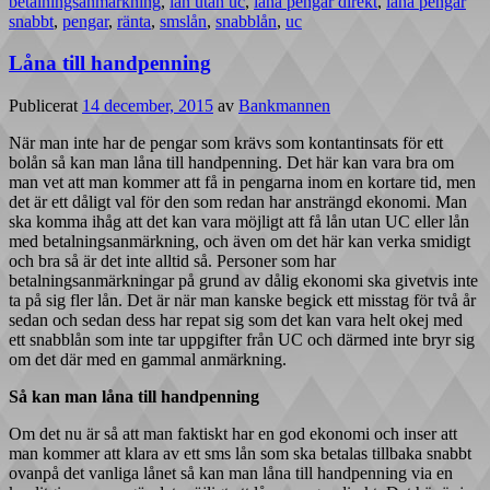
betalningsanmärkning
,
lån utan uc
,
låna pengar direkt
,
låna pengar
snabbt
,
pengar
,
ränta
,
smslån
,
snabblån
,
uc
Låna till handpenning
Publicerat
14 december, 2015
av
Bankmannen
När man inte har de pengar som krävs som kontantinsats för ett
bolån så kan man låna till handpenning. Det här kan vara bra om
man vet att man kommer att få in pengarna inom en kortare tid, men
det är ett dåligt val för den som redan har ansträngd ekonomi. Man
ska komma ihåg att det kan vara möjligt att få lån utan UC eller lån
med betalningsanmärkning, och även om det här kan verka smidigt
och bra så är det inte alltid så. Personer som har
betalningsanmärkningar på grund av dålig ekonomi ska givetvis inte
ta på sig fler lån. Det är när man kanske begick ett misstag för två år
sedan och sedan dess har repat sig som det kan vara helt okej med
ett snabblån som inte tar uppgifter från UC och därmed inte bryr sig
om det där med en gammal anmärkning.
Så kan man låna till handpenning
Om det nu är så att man faktiskt har en god ekonomi och inser att
man kommer att klara av ett sms lån som ska betalas tillbaka snabbt
ovanpå det vanliga lånet så kan man låna till handpenning via en