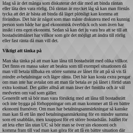
Idag så är det många som diskuterar det där med att binda räntan
eller låta den vara rörlig. Då räntan är mycket låg så kan man förstås
tycka att det är bästa att binda då läget plötsligt kan komma att
förändras. Det här är något som man måste diskutera med en kunnig
person som både har god ekonomisk överblick och som även har
insikt i ens egen ekonomi. Sedan så kan det ju vara bra att se till att
bostadsrättslånet har villkor som gör det möjligt att ändra till rörlig
eller fast ränta då man vill det.
Viktigt att tänka på
Man ska tänka på att man kan låna till bostadsrätt med olika villkor.
Det finns en massa saker att beakta som till exempel situationen då
man vill betala tillbaka en större summa av lånet för att på så vis få
mindre avbetalningar och lägre ränta. Det här kan kosta extra pengar
om man inte har avtalat om att man får betala av på lånet i förtid utan
extra kostnad. Det gäller alltså att man läser det finstilta och är väl
medveten om vad som gäller.
Generellt sett så bör man vara försiktig med att låna till bostadsrätt
och inte bygga på förhoppningar om att man kommer att få en bättre
ekonomi framöver. Om man har betalningsanmärkningar så kanske
man kan få ett lån med betalningsanmärkning för en mindre summa
som ett snabblån, men knappast för ett större bostadslån. Istället för
att leta efter lån utan UC så bör man se över sin ekonomi och
komma fram till vad man kan göra för att få en bättre situation där