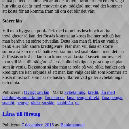
tänka på med snabblånen är att de är dyra. Man får helt enkelt väga
hur viktigt det är med renovering av trädgård mot vad det kommer
att kosta för att komma fram till om det blir det värt.
Större lån
Vill man bygga ett pool-däck med utomhusdusch och andra
trevligheter så kan det förstås komma att kosta lite mer och då kan
man behöva ett större privatlån. Detta kan man få från en vanlig
bank eller från andra kreditgivare. När man vill låna en större
summa så kan man få bättre villkor än med snabblånen men det här
är förstås också ett lån som kommer att kosta. Oavsett hur mycket
man vill låna till trädgård så är det alltid viktigt att göra upp en plan
som är vettig. Dessutom så ska man ta reda på vad olika banker och
kreditgivare kan erbjuda så att man kan välja det lån som kommer att
kosta minst och som har de bästa villkoren vad gäller avbetalningar
och ränta.
Publicerat i
Övrigt om lån
|
Märkt
avbetalning
,
kredit
,
lån med
betalningsanmärkning
,
lån utan uc
,
låna pengar direkt
,
låna pengar
snabbt
,
pengar
,
ränta
,
smslån
,
snabblån
,
uc
Låna till företag
Publicerat
7 december, 2015
av
Bankmannen