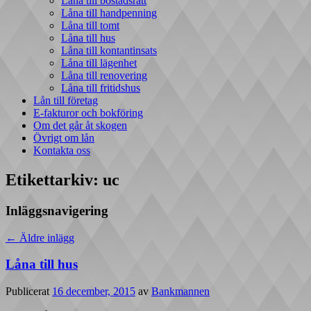
Låna till bostadsrätt
Låna till handpenning
Låna till tomt
Låna till hus
Låna till kontantinsats
Låna till lägenhet
Låna till renovering
Låna till fritidshus
Lån till företag
E-fakturor och bokföring
Om det går åt skogen
Övrigt om lån
Kontakta oss
Etikettarkiv:
uc
Inläggsnavigering
←
Äldre inlägg
Låna till hus
Publicerat
16 december, 2015
av
Bankmannen