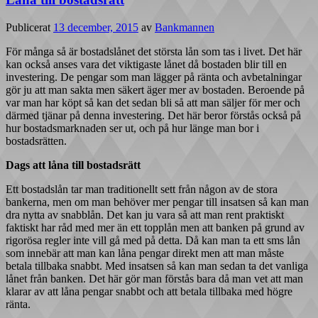
Publicerat
13 december, 2015
av
Bankmannen
För många så är bostadslånet det största lån som tas i livet. Det här
kan också anses vara det viktigaste lånet då bostaden blir till en
investering. De pengar som man lägger på ränta och avbetalningar
gör ju att man sakta men säkert äger mer av bostaden. Beroende på
var man har köpt så kan det sedan bli så att man säljer för mer och
därmed tjänar på denna investering. Det här beror förstås också på
hur bostadsmarknaden ser ut, och på hur länge man bor i
bostadsrätten.
Dags att låna till bostadsrätt
Ett bostadslån tar man traditionellt sett från någon av de stora
bankerna, men om man behöver mer pengar till insatsen så kan man
dra nytta av snabblån. Det kan ju vara så att man rent praktiskt
faktiskt har råd med mer än ett topplån men att banken på grund av
rigorösa regler inte vill gå med på detta. Då kan man ta ett sms lån
som innebär att man kan låna pengar direkt men att man måste
betala tillbaka snabbt. Med insatsen så kan man sedan ta det vanliga
lånet från banken. Det här gör man förstås bara då man vet att man
klarar av att låna pengar snabbt och att betala tillbaka med högre
ränta.