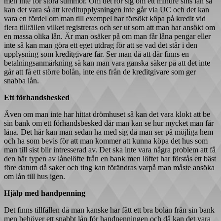
men inte för stora summor. Om det rör sig om ett mindre sms lån så
kan det vara så att kreditupplysningen inte går via UC och det kan
vara en fördel om man till exempel har försökt köpa på kredit vid
flera tillfällen vilket registreras och ser ut som att man har ansökt om
en massa olika lån. Är man osäker på om man får låna pengar eller
inte så kan man göra ett eget utdrag för att se vad det står i den
upplysning som kreditgivare får. Ser man då att där finns en
betalningsanmärkning så kan man vara ganska säker på att det inte
går att få ett större bolån, inte ens från de kreditgivare som ger
snabba lån.
Ett förhandsbesked
Även om man inte har hittat drömhuset så kan det vara klokt att be
sin bank om ett förhandsbesked där man kan se hur mycket man får
låna. Det här kan man sedan ha med sig då man ser på möjliga hem
och ha som bevis för att man kommer att kunna köpa det hus som
man till sist blir intresserad av. Det ska inte vara några problem att få
den här typen av lånelöfte från en bank men löftet har förstås ett bäst
före datum då saker och ting kan förändras varpå man måste ansöka
om lån till hus igen.
Hjälp med handpenning
Det finns tillfällen då man kanske har fått ett bra bolån från sin bank
men behöver ett snabbt lån för handpenningen och då kan det vara