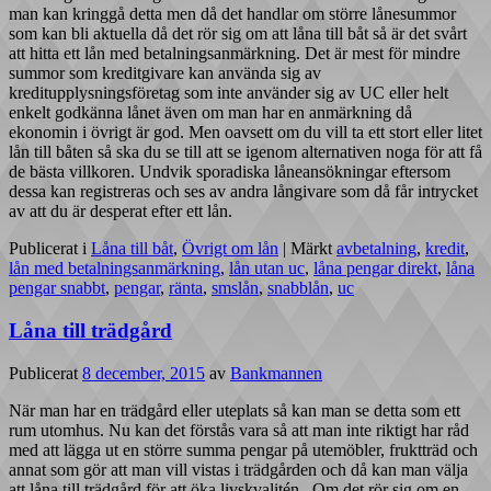
man kan kringgå detta men då det handlar om större lånesummor
som kan bli aktuella då det rör sig om att låna till båt så är det svårt
att hitta ett lån med betalningsanmärkning. Det är mest för mindre
summor som kreditgivare kan använda sig av
kreditupplysningsföretag som inte använder sig av UC eller helt
enkelt godkänna lånet även om man har en anmärkning då
ekonomin i övrigt är god. Men oavsett om du vill ta ett stort eller litet
lån till båten så ska du se till att se igenom alternativen noga för att få
de bästa villkoren. Undvik sporadiska låneansökningar eftersom
dessa kan registreras och ses av andra långivare som då får intrycket
av att du är desperat efter ett lån.
Publicerat i
Låna till båt
,
Övrigt om lån
|
Märkt
avbetalning
,
kredit
,
lån med betalningsanmärkning
,
lån utan uc
,
låna pengar direkt
,
låna
pengar snabbt
,
pengar
,
ränta
,
smslån
,
snabblån
,
uc
Låna till trädgård
Publicerat
8 december, 2015
av
Bankmannen
När man har en trädgård eller uteplats så kan man se detta som ett
rum utomhus. Nu kan det förstås vara så att man inte riktigt har råd
med att lägga ut en större summa pengar på utemöbler, fruktträd och
annat som gör att man vill vistas i trädgården och då kan man välja
att låna till trädgård för att öka livskvalitén. Om det rör sig om en