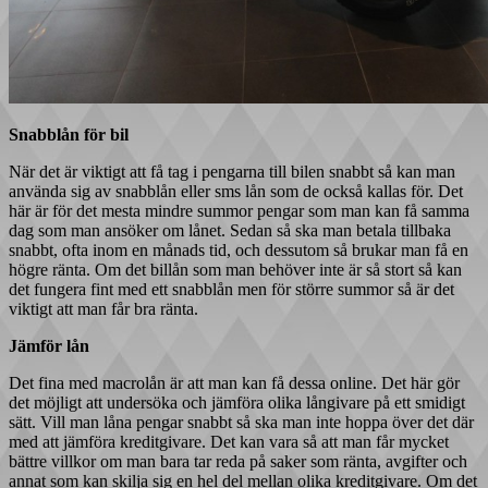
Snabblån för bil
När det är viktigt att få tag i pengarna till bilen snabbt så kan man
använda sig av snabblån eller sms lån som de också kallas för. Det
här är för det mesta mindre summor pengar som man kan få samma
dag som man ansöker om lånet. Sedan så ska man betala tillbaka
snabbt, ofta inom en månads tid, och dessutom så brukar man få en
högre ränta. Om det billån som man behöver inte är så stort så kan
det fungera fint med ett snabblån men för större summor så är det
viktigt att man får bra ränta.
Jämför lån
Det fina med macrolån är att man kan få dessa online. Det här gör
det möjligt att undersöka och jämföra olika långivare på ett smidigt
sätt. Vill man låna pengar snabbt så ska man inte hoppa över det där
med att jämföra kreditgivare. Det kan vara så att man får mycket
bättre villkor om man bara tar reda på saker som ränta, avgifter och
annat som kan skilja sig en hel del mellan olika kreditgivare. Om det